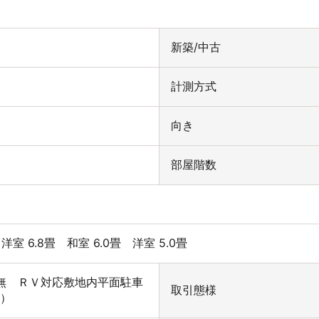
新築/中古
計測方式
向き
部屋階数
洋室 6.8畳
和室 6.0畳
洋室 5.0畳
 空無 ＲＶ対応敷地内平面駐車
取引態様
）