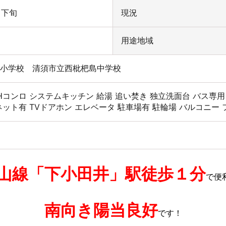
2 下旬
現況
用途地域
小学校 清須市立西枇杷島中学校
IHコンロ
システムキッチン
給湯
追い焚き
独立洗面台
バス専用
ネット有
TVドアホン
エレベータ
駐車場有
駐輪場
バルコニー
山線「下小田井」駅徒歩１分
で便
南向き陽当良好
です！