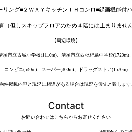
ーリング■２ＷＡＹキッチンＩＨコンロ■録画機能付
ー有（但しスキップフロアのため４階には止まりません
【周辺環境】
清須市立古城小学校(1110m)、清須市立西枇杷島中学校(1720m)
コンビニ(540m)、スーパー(300m)、ドラッグストア(1570m)
※物件掲載内容と現況に相違がある場合は現況を優先と致します
Contact
お問い合わせはこちらからお寄せください
・お問い合わせ
WEBからのご