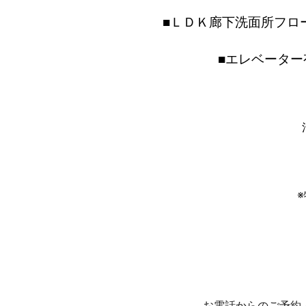
■ＬＤＫ廊下洗面所フロ
■エレベータ
お電話からのご予約