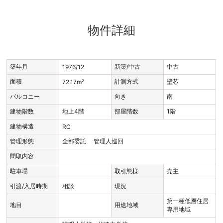
物件詳細
築年月
新築/中古
中古
1976/12
面積
計測方式
壁芯
72.17m²
バルコニー
向き
南
建物階数
地上4階
部屋階数
1階
建物構造
RC
管理形態
全部委託 管理人巡回
間取内容
駐車場
取引態様
売主
引渡/入居時期
相談
現況
第一種低層住居
地目
用途地域
専用地域