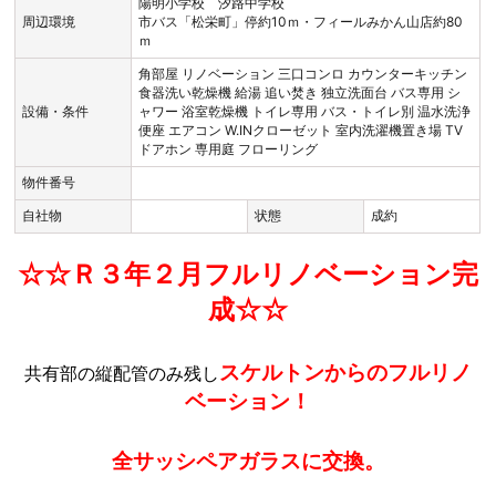
陽明小学校 汐路中学校
周辺環境
市バス「松栄町」停約10ｍ・フィールみかん山店約80
ｍ
角部屋
リノベーション
三口コンロ
カウンターキッチン
食器洗い乾燥機
給湯
追い焚き
独立洗面台
バス専用
シ
設備・条件
ャワー
浴室乾燥機
トイレ専用
バス・トイレ別
温水洗浄
便座
エアコン
W.INクローゼット
室内洗濯機置き場
TV
ドアホン
専用庭
フローリング
物件番号
自社物
状態
成約
☆☆Ｒ３年２月フルリノベーション完
成☆☆
スケルトンからのフルリノ
共有部の縦配管のみ残し
ベーション！
全サッシペアガラスに交換。