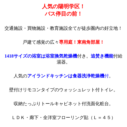
人気の陽明学区！
バス停目の前！
交通施設・買物施設・教育施設全てが徒歩圏内の好立地！
戸建て感覚の広々
専用庭！東南角部屋！
1418サイズの浴室は浴室換気乾燥機
付き。
追焚き機能
付給
湯器。
人気の
アイランドキッチンは食器洗浄乾燥機
付
。
壁付けリモコンタイプのウォッシュレット付トイレ。
収納たっぷりトールキャビネット付洗面化粧台。
ＬＤＫ・廊下・全洋室フローリング貼（Ｌ＝４５）