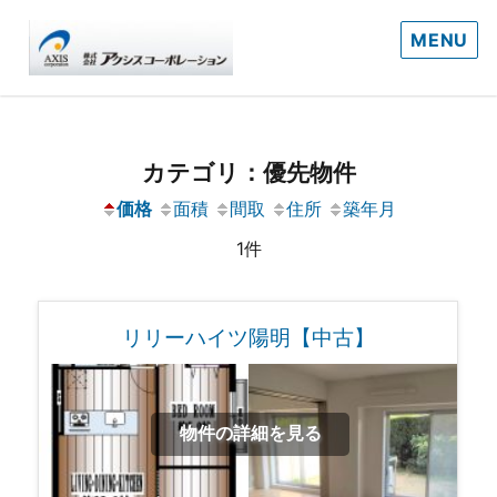
MENU
カテゴリ：優先物件
価格
面積
間取
住所
築年月
1件
リリーハイツ陽明【中古】
物件の詳細を見る