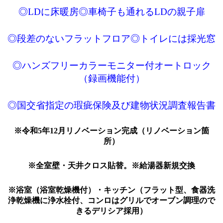
◎LDに床暖房◎車椅子も通れるLDの親子扉
◎段差のないフラットフロア◎トイレには採光窓
◎ハンズフリーカラーモニター付オートロック
（録画機能付）
◎国交省指定の瑕疵保険及び建物状況調査報告書
※令和5年12月リノベーション完成（リノベーション箇
所）
※全室壁・天井クロス貼替。※給湯器新規交換
※浴室（浴室乾燥機付）・キッチン（フラット型、食器洗
浄乾燥機に浄水栓付、コンロはグリルでオーブン調理ので
きるデリシア採用）