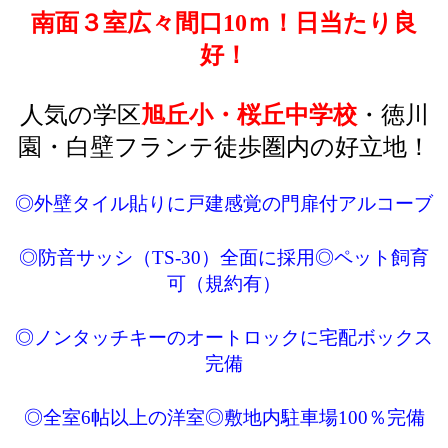
南面３室広々間口10ｍ！日当たり良
好！
人気の学区
旭丘小・桜丘中学校
・徳川
園・白壁フランテ徒歩圏内の好立地！
◎外壁タイル貼りに戸建感覚の門扉付アルコーブ
◎防音サッシ（TS-30）全面に採用◎ペット飼育
可（規約有）
◎ノンタッチキーのオートロックに宅配ボックス
完備
◎全室6帖以上の洋室◎敷地内駐車場100％完備